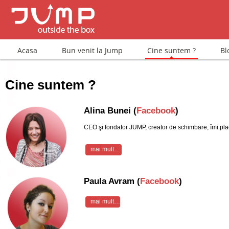
Acasa
Bun venit la Jump
Cine suntem ?
Bl
Cine suntem ?
Alina Bunei (
Facebook
)
CEO şi fondator JUMP, creator de schimbare, îmi plac
mai mult…
Paula Avram (
Facebook
)
mai mult…