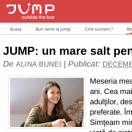
Acasa
Bun venit la Jump
Cine suntem ?
Bl
JUMP: un mare salt pe
De
|
Publicat:
ALINA BUNEI
DECEMB
Meseria mea
ani. Cea mai 
adulţilor, des
preferate. Î
Simţeam mir