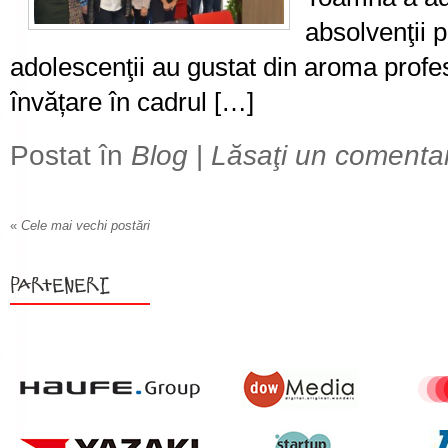
absolvenţii
adolescenţii au gustat din aroma profes
învățare în cadrul […]
Postat în
Blog
|
Lăsaţi un comenta
«
Cele mai vechi postări
Parteneri