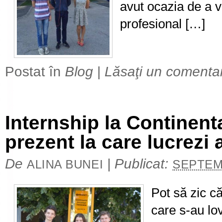
avut ocazia de a 
profesional […]
Postat în
Blog
|
Lăsaţi un comenta
Internship la Continenta
prezent la care lucrezi
De
|
Publicat:
ALINA BUNEI
SEPTEMB
Pot să zic c
care s-au lov