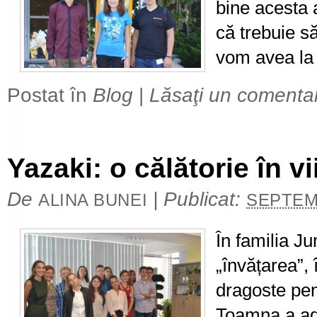
bine acesta
că trebuie să
vom avea la 
Postat în
Blog
|
Lăsaţi un comenta
Yazaki: o călătorie în vi
De
|
Publicat:
ALINA BUNEI
SEPTEMB
În familia J
„învățarea”,
dragoste pent
Toamna a adu