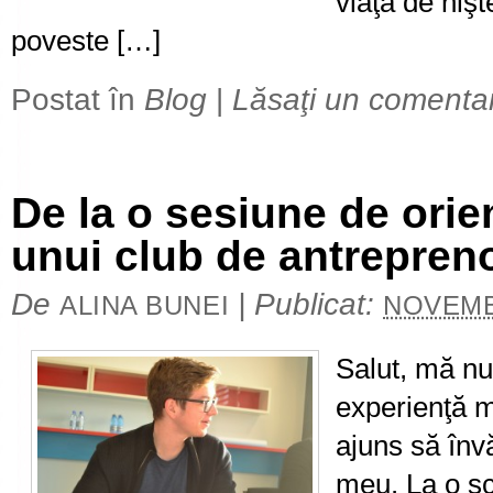
viaţă de nişt
poveste […]
Postat în
Blog
|
Lăsaţi un comenta
De la o sesiune de orien
unui club de antrepreno
De
|
Publicat:
ALINA BUNEI
NOVEMB
Salut, mă nu
experienţă m
ajuns să învă
meu. La o sc