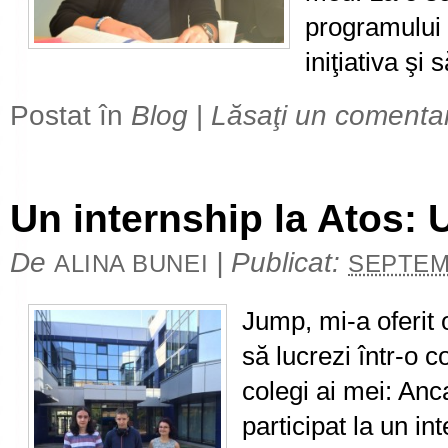
programului 
iniţiativa şi
Postat în
Blog
|
Lăsaţi un comenta
Un internship la Atos: 
De
|
Publicat:
ALINA BUNEI
SEPTEMB
Jump, mi-a oferit
să lucrezi într-o c
colegi ai mei: An
participat la un i