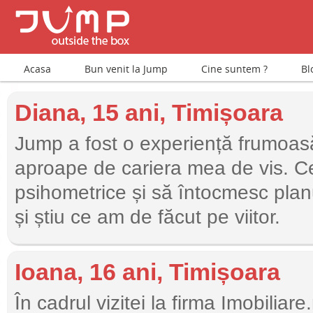
Acasa
Bun venit la Jump
Cine suntem ?
Bl
Diana, 15 ani, Timișoara
Jump a fost o experiență frumoasă
aproape de cariera mea de vis. Cel
psihometrice și să întocmesc pla
și știu ce am de făcut pe viitor.
Ioana, 16 ani, Timișoara
În cadrul vizitei la firma Imobilia