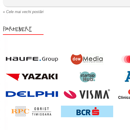
«
Cele mai vechi postări
Parteneri