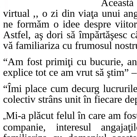
Această
virtual ,, o zi din viaţa unui an
ne formăm o idee despre viitor
Astfel, aş dori să împărtăşesc c
vă familiariza cu frumosul nostru
“Am fost primiţi cu bucurie, ang
explice tot ce am vrut să ştim” –
“Îmi place cum decurg lucruril
colectiv strâns unit în fiecare 
Mi-a plăcut felul în care am fos
„
companie, interesul angaja