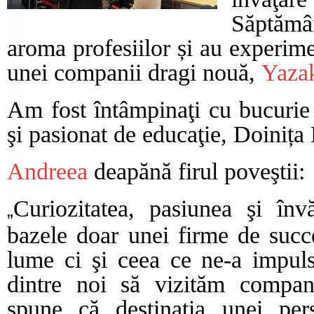
Săptămân
aroma profesiilor și au experime
unei companii dragi nouă,
Yaza
Am fost întâmpinaţi cu bucurie
şi pasionat de educaţie, Doinița
Andreea
deapănă firul poveştii:
Curiozitatea, pasiunea şi înv
„
bazele doar unei firme de succ
lume ci şi ceea ce ne-a impuls
dintre noi să vizităm compa
spune că destinaţia unei per