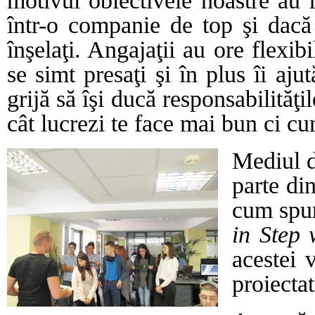
motivul obiectivele noastre au 
într-o companie de top şi dacă 
înşelaţi. Angajaţii au ore flexib
se simt presaţi şi în plus îi aju
grijă să îşi ducă responsabilităţ
cât lucrezi te face mai bun ci cu
Mediul d
parte di
cum spun
in Step 
acestei 
proiectat