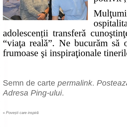
Mulţum
ospitali
adolescenții transferă cunoştinţ
“viaţa reală”. Ne bucurăm să 
frumoase şi inspiraţionale tineri
Semn de carte
permalink
.
Posteaz
Adresa Ping-ului
.
«
Povești care inspiră