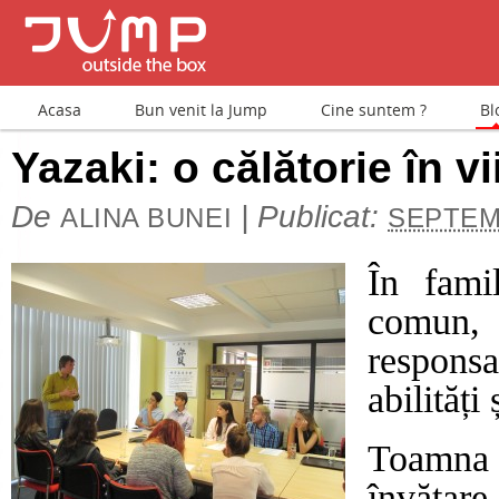
Acasa
Bun venit la Jump
Cine suntem ?
Bl
Yazaki: o călătorie în vi
De
|
Publicat:
ALINA BUNEI
SEPTEMB
În fami
comun, 
responsa
abilități
Toamna
învăţare