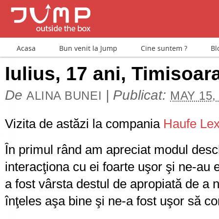
Acasa
Bun venit la Jump
Cine suntem ?
Bl
Iulius, 17 ani, Timisoar
De
|
Publicat:
ALINA BUNEI
MAY 15,
Vizita de astăzi la compania
Haufe Le
În primul rând am apreciat modul desch
interacţiona cu ei foarte uşor şi ne-au 
a fost vârsta destul de apropiată de a 
înţeles aşa bine şi ne-a fost uşor să 