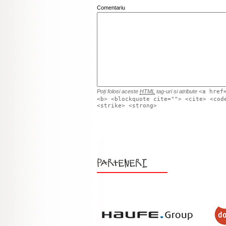
Comentariu
Poți folosi aceste
HTML
tag-uri si atribute
<a href
<b> <blockquote cite=""> <cite> <cod
<strike> <strong>
Parteneri