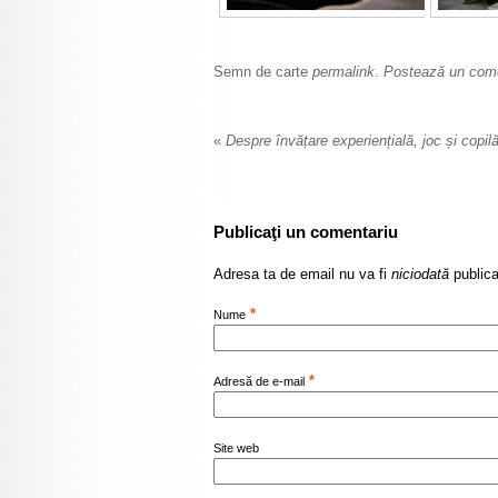
Semn de carte
permalink
.
Postează un come
«
Despre învățare experiențială, joc și copi
Publicaţi un comentariu
Adresa ta de email nu va fi
niciodată
publica
*
Nume
*
Adresă de e-mail
Site web