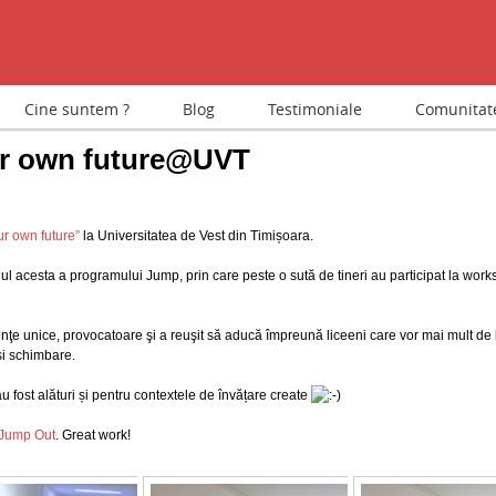
Cine suntem ?
Blog
Testimoniale
Comunitat
ur own future@UVT
ur own future”
la Universitatea de Vest din Timișoara.
anul acesta a programului Jump, prin care peste o sută de tineri au participat la wo
e unice, provocatoare şi a reuşit să aducă împreună liceeni care vor mai mult de la 
şi schimbare.
fost alături și pentru contextele de învățare create
Jump Out
. Great work!