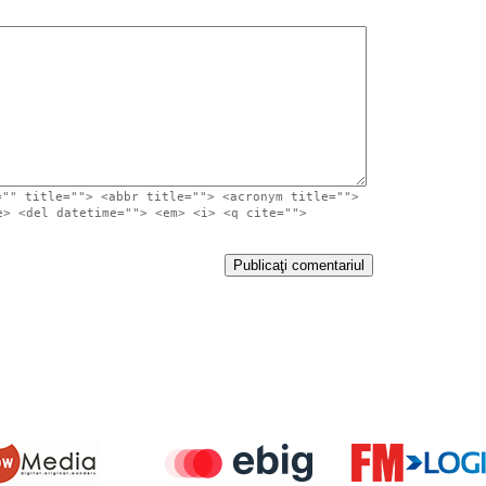
="" title=""> <abbr title=""> <acronym title="">
e> <del datetime=""> <em> <i> <q cite="">