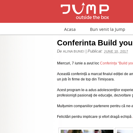
Acasa
Bun venit la Jump
Conferinta Build yo
De
|
Publicat:
ALINA BUNEI
JUNE 10, 2017
Miercuri, 7 iunie a avut loc
Conferința “Build yo
Această conferință a marcat finalul ediției de 
un job în firme de top din Timișoara.
Acest program le-a adus adolescenţilor experienţ
profesionişti pasionaţi de educaţie, dezvoltare 
Mulțumim companiilor partenere pentru că ne-au 
Felicitări pentru implicare și efort dragă echipă