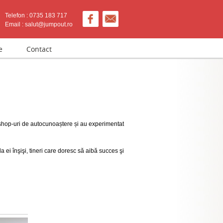
Telefon : 0735 183 717
Email : salut@jumpout.ro
e
Contact
rkshop-uri de autocunoaștere și au experimentat
ei înşişi, tineri care doresc să aibă succes şi