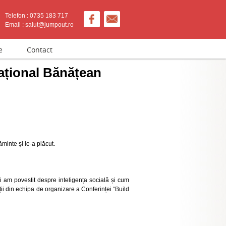
Telefon : 0735 183 717
Email : salut@jumpout.ro
e
Contact
Național Bănățean
ăminte și le-a plăcut.
i am povestit despre inteligența socială și cum
ii din echipa de organizare a Conferinței “Build