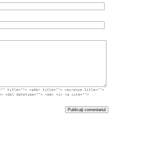
="" title=""> <abbr title=""> <acronym title="">
e> <del datetime=""> <em> <i> <q cite="">