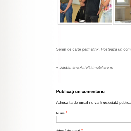
Semn de carte
permalink
.
Postează un come
«
Săptămâna Altfel@Imobiliare.ro
Publicaţi un comentariu
Adresa ta de email nu va fi
niciodată
publica
*
Nume
*
Adresă de e-mail