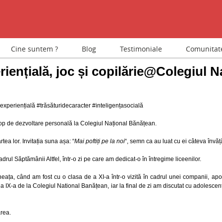
Cine suntem ?
Blog
Testimoniale
Comunitat
riențială, joc și copilărie@Colegiul 
experiențială #trăsăturidecaracter #inteligențasocială
kshop de dezvoltare personală la Colegiul Național Bănățean.
tea lor. Invitația suna așa: “
Mai poftiți pe la noi
“, semn ca au luat cu ei câteva învăț
adrul Săptămânii Altfel, într-o zi pe care am dedicat-o în întregime liceenilor.
ața, când am fost cu o clasa de a XI-a într-o vizită în cadrul unei companii, apo
 IX-a de la Colegiul National Banățean, iar la final de zi am discutat cu adolescenț
area.