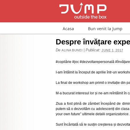
Acasa
Bun venit la Jump
Despre învățare expe
De
|
Publicat:
ALINA BUNEI
JUNE 1, 2017
#copilărie #joc #dezvoltarepersonală #învățare
I-am întâlnit la început de aprilie într-un wor
La final de workshop am primit o invitație din par
M-a bucurat interesul lor și ne-am reîntâlnit în c
Ziua a fost plină de zâmbet începând de dimine
putem să o dezvoltăm cu adolescenți din clasa a
your own future” ultimele detalii organizatorice.
Sunt încântată să le susțin creșterea și dezvolt