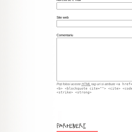
Site web
Comentariu
Poți folosi aceste
HTML
tag-uri si atribute
<a href
<b> <blockquote cite=""> <cite> <cod
<strike> <strong>
Parteneri